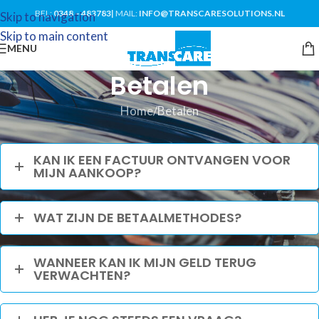
BEL:
0348 – 483783
|
MAIL:
INFO@TRANSCARESOLUTIONS.NL
Skip to navigation
Skip to main content
MENU
Betalen
Home
Betalen
KAN IK EEN FACTUUR ONTVANGEN VOOR
MIJN AANKOOP?
WAT ZIJN DE BETAALMETHODES?
WANNEER KAN IK MIJN GELD TERUG
VERWACHTEN?