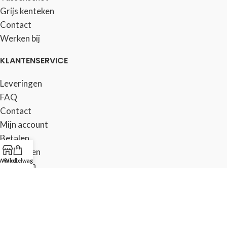
Grijs kenteken
Contact
Werken bij
KLANTENSERVICE
Leveringen
FAQ
Contact
Mijn account
Betalen
Producten
Winkel
Winkelwagen
Retouren
TRANSCARE B.V.
Blog
Over ons