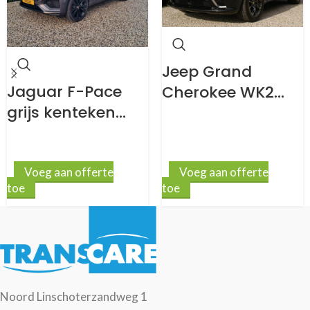
Jeep Grand
Jaguar F-Pace
Cherokee WK2
grijs kenteken
grijs kenteken
ombouw
ombouw
Voeg aan offerte
Voeg aan offerte
toe
toe
Noord Linschoterzandweg 1