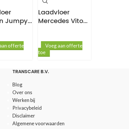
loer
Laadvloer
Laadvloer
ën Jumpy
Mercedes Vito
Doblo L2
 antislip
447 L2 9mm
antislip
antislip
aan offerte
Voeg aan offerte
Voeg aan o
toe
toe
TRANSCARE B.V.
Blog
Over ons
Werken bij
Privacybeleid
Disclaimer
Algemene voorwaarden