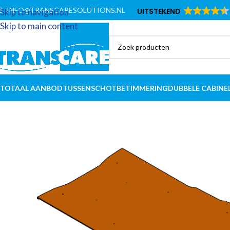
INFO@TRANSCARESOLUTIONS.NL
UITSTEKEND
Skip to navigation
Skip to main content
TOTAAL AANBOD
TUSSENSCHOT
BETIMMERING
DUBBELE CABINE