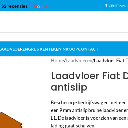
CENTRAAL 
62 recensies
LAADVLOEREN
GRIJS KENTEKEN
INKOOP
CONTACT
Home
Laadvloeren
Laadvloer Fiat 
Laadvloer Fiat
antislip
Bescherm je bedrijfswagen met een p
een 9 mm antislip bruine laadvloer 
L1. De laadvloer is voorzien van een
lading gaat schuiven.