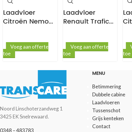
Laadvloer
Laadvloer
La
Citroën Nemo
Renault Trafic
Ci
9mm antislip
X82 L2 9mm
L3
antislip
Voeg aan offerte
Voeg aan offerte
toe
toe
toe
MENU
Betimmering
Dubbele cabine
Laadvloeren
Noord Linschoterzandweg 1
Tussenschot
3425 EK Snelrewaard.
Grijs kenteken
Contact
0348 – 483783