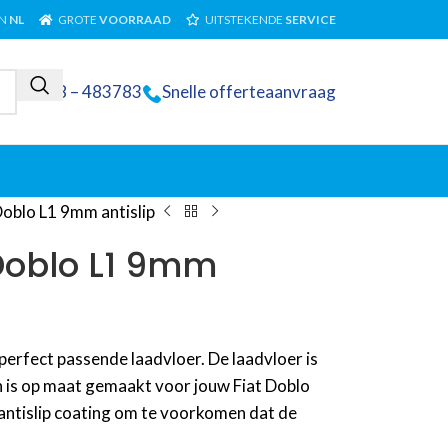
IN
NL
GROTE
VOORRAAD
UITSTEKENDE
SERVICE
0348 – 483783
Snelle offerteaanvraag
Doblo L1 9mm antislip
 Doblo L1 9mm
erfect passende laadvloer. De laadvloer is
en is op maat gemaakt voor jouw Fiat Doblo
 antislip coating om te voorkomen dat de