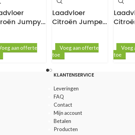
advloer
Laadvloer
Laadv
troën Jumpy
Citroën Jumper
Citro
 9mm antislip
L1 9mm antislip
L1 9mm
Voeg aan offerte
Voeg aan offerte
Voeg 
toe
toe
KLANTENSERVICE
Leveringen
FAQ
Contact
Mijn account
Betalen
Producten