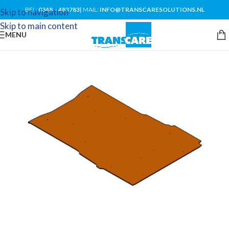
BEL:
0348 – 483783
|
MAIL:
INFO@TRANSCARESOLUTIONS.NL
Skip to navigation
Skip to main content
MENU