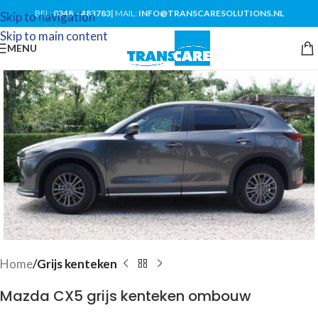
BEL:
0348 – 483783
|
MAIL:
INFO@TRANSCARESOLUTIONS.NL
Skip to navigation
Skip to main content
MENU
Home
Grijs kenteken
Mazda CX5 grijs kenteken ombouw