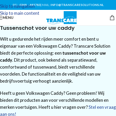
BEL:
0348 – 483783
|
MAIL:
INFO@TRANSCARESOLUTIONS.NL
Skip to navigation
Skip to main content
MENU
Tussenschot voor uw caddy
Wilt u gedurende het rijden meer comfort en bent u
eigenaar van een Volkswagen Caddy? Transcare Solution
biedt de perfecte oplossing: een
tussenschot voor uw
caddy
. Dit product, ook bekend als separatiewand,
comfortwand of tussenwand, biedt verschillende
voordelen. De functionaliteit en de veiligheid van uw
bedrijfsvoertuig verhoogt aanzienlijk.
Heeft u geen Volkswagen Caddy? Geen probleem! Wij
bieden dit producten aan voor verschillende modellen en
merken voertuigen. Heeft u hier vragen over?
Stel een vraag
aan ons!