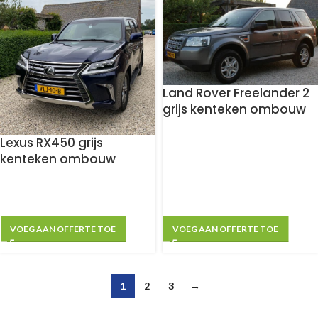
Land Rover Freelander 2
grijs kenteken ombouw
Lexus RX450 grijs
kenteken ombouw
VOEG AAN OFFERTE TOE
VOEG AAN OFFERTE TOE
1
2
3
→