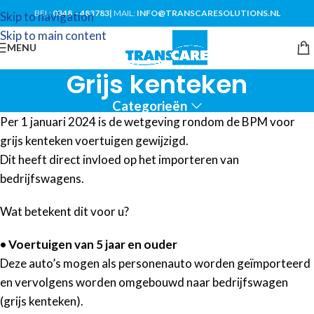
BEL:
0348 – 483783
|
MAIL:
INFO@TRANSCARESOLUTIONS.NL
Skip to navigation
Skip to main content
MENU
Grijs kenteken
Categorieën
Per 1 januari 2024 is de wetgeving rondom de BPM voor
grijs kenteken voertuigen gewijzigd.
Dit heeft direct invloed op het importeren van
bedrijfswagens.
Wat betekent dit voor u?
• Voertuigen van 5 jaar en ouder
Deze auto’s mogen als personenauto worden geïmporteerd
en vervolgens worden omgebouwd naar bedrijfswagen
(grijs kenteken).