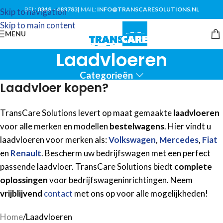
BEL:
0348 – 483783
|
MAIL:
INFO@TRANSCARESOLUTIONS.NL
Skip to navigation
Skip to main content
MENU
Laadvloeren
Categorieën
Laadvloer kopen?
TransCare Solutions levert op maat gemaakte
laadvloeren
voor alle merken en modellen
bestelwagens
. Hier vindt u
laadvloeren voor merken als:
Volkswagen
,
Mercedes
,
Fiat
en
Renault
. Bescherm uw bedrijfswagen met een perfect
passende laadvloer. TransCare Solutions biedt
complete
oplossingen
voor bedrijfswageninrichtingen. Neem
vrijblijvend
contact
met ons op voor alle mogelijkheden!
Home
Laadvloeren